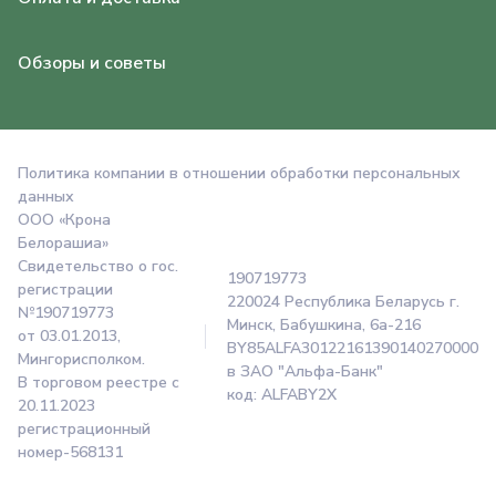
Обзоры и советы
Политика компании в отношении обработки персональных
данных
OOO «Крона
Белорашиа»
Свидетельство о гос.
190719773
регистрации
220024 Республика Беларусь г.
№190719773
Минск, Бабушкина, 6а-216
от 03.01.2013,
BY85ALFA30122161390140270000
Мингорисполком.
в ЗАО "Альфа-Банк"
В торговом реестре с
код: ALFABY2X
20.11.2023
регистрационный
номер-568131